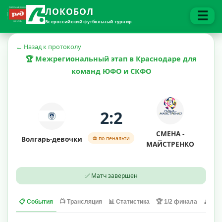
ЛОКОБОЛ
☰
Всероссийский футбольный турнир
← Назад к протоколу
🏆 Межрегиональный этап в Краснодаре для
команд ЮФО и СКФО
2:2
СМЕНА -
Волгарь-девочки
⚽ по пенальти
МАЙСТРЕНКО
✅ Матч завершен
📋 События
📺 Трансляция
📊 Статистика
🏆 1/2 финала
👤 Игр