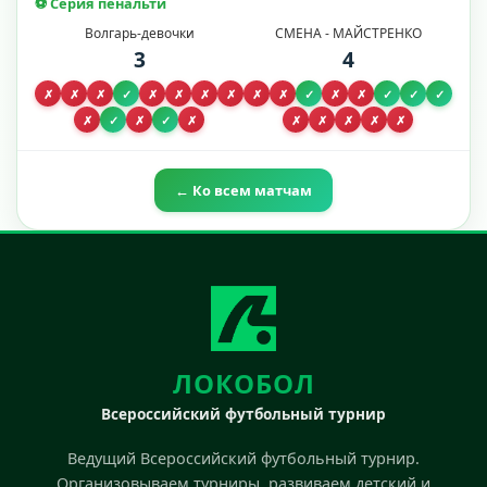
⚽ Серия пенальти
Волгарь-девочки
СМЕНА - МАЙСТРЕНКО
3
4
✗
✗
✗
✓
✗
✗
✗
✗
✗
✗
✓
✗
✗
✓
✓
✓
✗
✓
✗
✓
✗
✗
✗
✗
✗
✗
← Ко всем матчам
ЛОКОБОЛ
Всероссийский футбольный турнир
Ведущий Всероссийский футбольный турнир.
Организовываем турниры, развиваем детский и