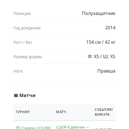
Полузащитник
Позиция
2014
Год рождения
154 см / 42 кг
Рост / Вес
Ф: XS / Ш: XS
Размер формы
Правша
Нога
📅 Матчи
СОБЫТИЯ/
ТУРНИР
МАТЧ
МИНУТА
СШОР-8 девочки —
🏆 Стадион: ЦСК ВВС