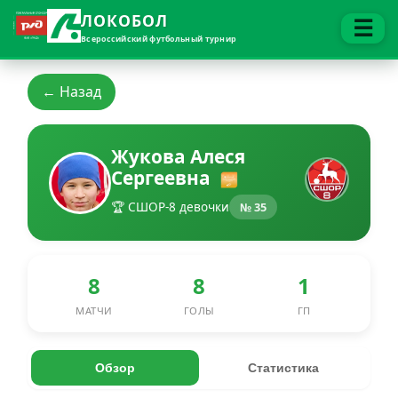
ЛОКОБОЛ
☰
Всероссийский футбольный турнир
← Назад
Жукова Алеся
Сергеевна
🏆 СШОР-8 девочки
№ 35
8
8
1
МАТЧИ
ГОЛЫ
ГП
Обзор
Статистика