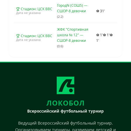
ГородN (СОШ5) —
🏆 Стадион: ЦСК ВВС
СШОР-8 девочки
⚽ 31'
Дата не указана
(2:2)
ЖФК "Спортивная
школа № 12" —
⚽ 1'
⚽ 1'
⚽
🏆 Стадион: ЦСК ВВС
Дата не указана
СШОР-8 девочки
1'
(0:6)
ЛОКОБОЛ
Всероссийский футбольный турнир
Ведущий Всероссийский футбольный турнир.
Организовываем турниры, развиваем детский и