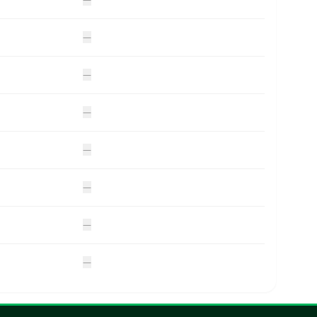
—
—
—
—
—
—
—