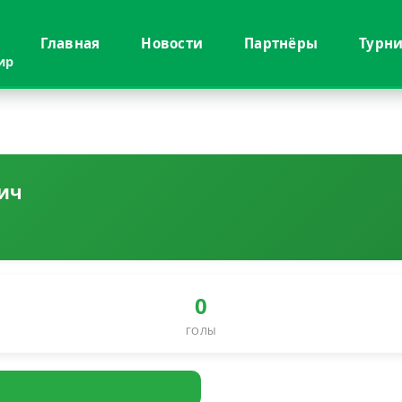
Главная
Новости
Партнёры
Турн
ир
ич
0
ГОЛЫ