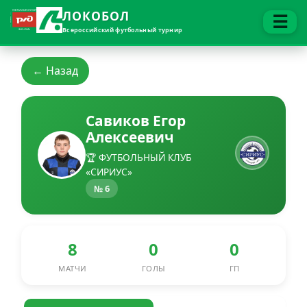
ЛОКОБОЛ
☰
Всероссийский футбольный турнир
← Назад
Савиков Егор
Алексеевич
🏆 ФУТБОЛЬНЫЙ КЛУБ
«СИРИУС»
№ 6
8
0
0
МАТЧИ
ГОЛЫ
ГП