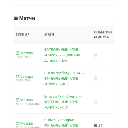
📅 Матчи
СОБЫТИЯ/
ТУРНИР
МАТЧ
МИНУТА
ФУТБОЛЬНЫЙ КЛУБ
🏆 Москва
«СИРИУС» — Динамо
—
01.08.2026
Дагестан
(1:4)
СШ по футболу - 2014 —
🏆 Самара
ФУТБОЛЬНЫЙ КЛУБ
—
18.06.2026
«СИРИУС»
(0:3)
Енисей ГХК - Смена —
🏆 Москва
ФУТБОЛЬНЫЙ КЛУБ
—
Дата не указана
«СИРИУС»
(1:0)
СШ№6-Белогорье —
🏆 Москва
ФУТБОЛЬНЫЙ КЛУБ
🟥 31'
Дата не указана