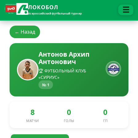
ЛОКОБОЛ
☰
Всероссийский футбольный турнир
← Назад
Антонов Архип
Антонович
🏆 ФУТБОЛЬНЫЙ КЛУБ
«СИРИУС»
№ 1
8
0
0
МАТЧИ
ГОЛЫ
ГП