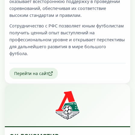
оказывает всестороннюю поддержку в проведении
соревнований, обеспечивая их соответствие
высоким стандартам и правилам.
Сотрудничество с РФС позволяет юным футболистам
получить ценный опыт выступлений на
профессиональном уровне и открывает перспективы
для дальнейшего развития в мире большого
футбола.
Перейти на сайт