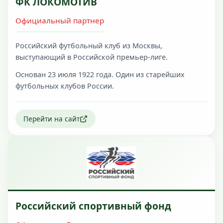
ФК ЛОКОМОТИВ
Официальный партнер
Российский футбольный клуб из Москвы,
выступающий в Российской премьер-лиге.
Основан 23 июля 1922 года. Один из старейших
футбольных клубов России.
Перейти на сайт
Российский спортивный фонд