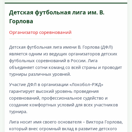
Детская футбольная лига им. В.
Горлова
Организатор соревнований
Детская футбольная лига имени В. Горлова (ДФЛ)
является одним из ведущих организаторов детских
футбольных соревнований в России. Лига
объединяет сотни команд со всей страны и проводит
турниры различных уровней.
Участие ДФЛ в организации «Локобол–РЖД»
гарантирует высокий уровень проведения
соревнований, профессиональное судейство и
создание комфортных условий для всех участников
турнира.
Лига носит имя своего основателя – Виктора Горлова,
который внес огромный вклад в развитие детского