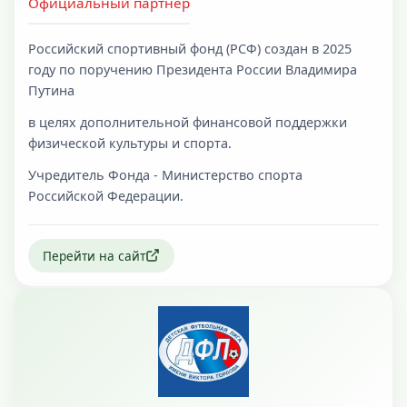
Официальный партнер
Российский спортивный фонд (РСФ) создан в 2025
году по поручению Президента России Владимира
Путина
в целях дополнительной финансовой поддержки
физической культуры и спорта.
Учредитель Фонда - Министерство спорта
Российской Федерации.
Перейти на сайт