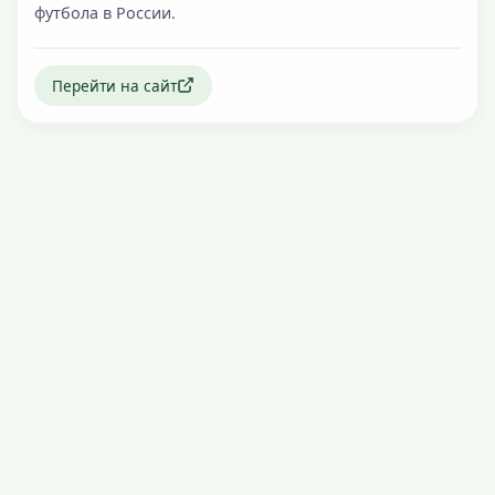
футбола в России.
Перейти на сайт