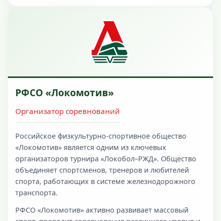
РФСО «Локомотив»
Организатор соревнований
Российское физкультурно-спортивное общество
«Локомотив» является одним из ключевых
организаторов турнира «Локобол–РЖД». Общество
объединяет спортсменов, тренеров и любителей
спорта, работающих в системе железнодорожного
транспорта.
РФСО «Локомотив» активно развивает массовый