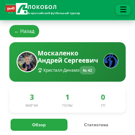
ЛОКОБОЛ
☰
Всероссийский футбольный турнир
← Назад
Москаленко
Андрей Сергеевич
🏆 Кристалл-Динамо
№ 42
3
1
0
МАТЧИ
ГОЛЫ
ГП
Обзор
Статистика