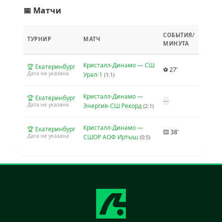
📅 Матчи
СОБЫТИЯ/
ТУРНИР
МАТЧ
МИНУТА
Кристалл-Динамо — СШ
🏆 Екатеринбург
⚽ 27'
Дата не указана
Урал-1
(1:1)
Кристалл-Динамо —
🏆 Екатеринбург
—
Дата не указана
Энергия-СШ Рекорд
(2:1)
Кристалл-Динамо —
🏆 Екатеринбург
🟨 38'
Дата не указана
СШОР АОФ Иртыш
(0:5)