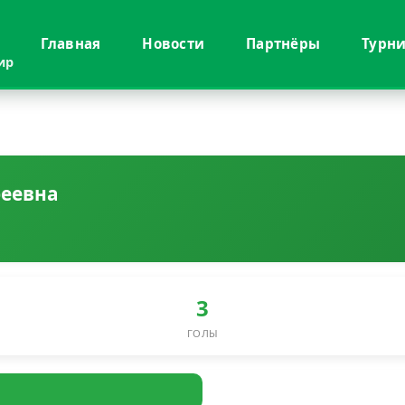
Главная
Новости
Партнёры
Турн
ир
реевна
3
ГОЛЫ