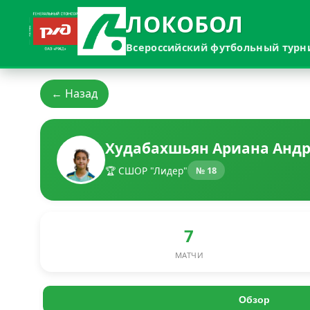
ЛОКОБОЛ
Всероссийский футбольный турн
← Назад
Худабахшьян Ариана Анд
🏆 СШОР "Лидер"
№ 18
7
МАТЧИ
Обзор