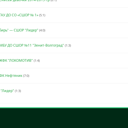
ГАУ ДО СО «СШОР № 1»
(5:1)
бирь" — СШОР "Лидер"
(4:0)
МБУ ДО СШОР №11 "Зенит-Волгоград"
(1:3)
 ЖФК "ЛОКОМОТИВ"
(1:4)
 ФК Нефтяник
(7:0)
 "Лидер"
(1:3)