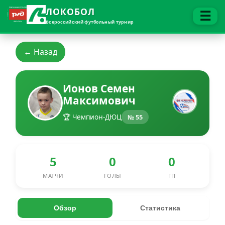
ЛОКОБОЛ
☰
Всероссийский футбольный турнир
← Назад
Ионов Семен
Максимович
🏆 Чемпион-ДЮЦ
№ 55
5
0
0
МАТЧИ
ГОЛЫ
ГП
Обзор
Статистика