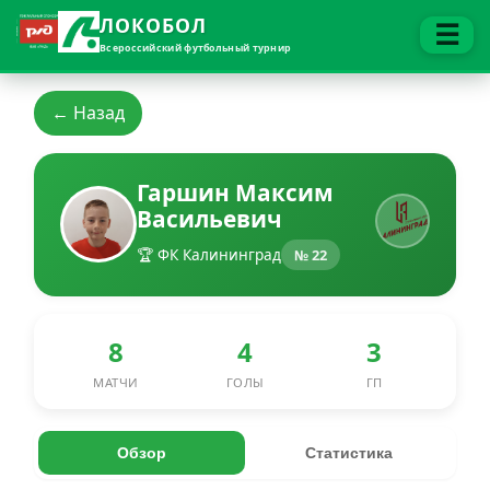
ЛОКОБОЛ
☰
Всероссийский футбольный турнир
← Назад
Гаршин Максим
Васильевич
🏆 ФК Калининград
№ 22
8
4
3
МАТЧИ
ГОЛЫ
ГП
Обзор
Статистика