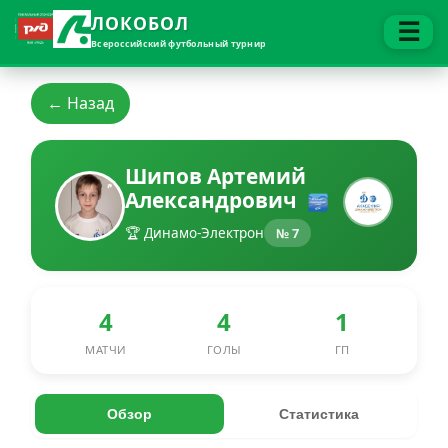
ЛОКОБОЛ
☰
Всероссийский футбольный турнир
← Назад
Шипов Артемий
Александрович
🏆 Динамо-Электрон
№ 7
4
4
1
МАТЧИ
ГОЛЫ
ГП
Обзор
Статистика