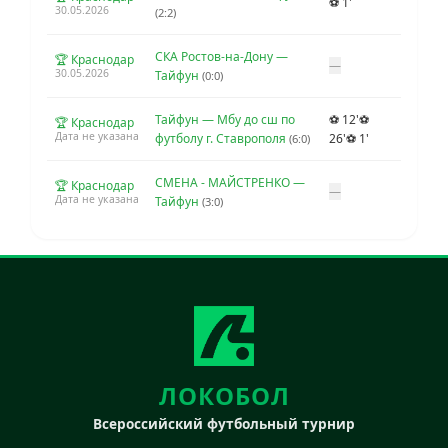
⚽ 1'
30.05.2026
(2:2)
СКА Ростов-на-Дону —
🏆 Краснодар
—
30.05.2026
Тайфун
(0:0)
Тайфун — Мбу до сш по
⚽ 12'
⚽
🏆 Краснодар
Дата не указана
футболу г. Ставрополя
26'
⚽ 1'
(6:0)
СМЕНА - МАЙСТРЕНКО —
🏆 Краснодар
—
Дата не указана
Тайфун
(3:0)
ЛОКОБОЛ
Всероссийский футбольный турнир