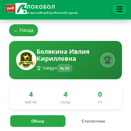
ЛОКОБОЛ
☰
Всероссийский футбольный турнир
← Назад
Болякина Ивлия
Кирилловна
🏆
🏆 Тайфун
№ 23
4
4
0
МАТЧИ
ГОЛЫ
ГП
Обзор
Статистика