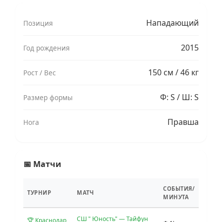
Нападающий
Позиция
2015
Год рождения
150 см / 46 кг
Рост / Вес
Ф: S / Ш: S
Размер формы
Правша
Нога
📅 Матчи
СОБЫТИЯ/
ТУРНИР
МАТЧ
МИНУТА
СШ " Юность" — Тайфун
🏆 Краснодар