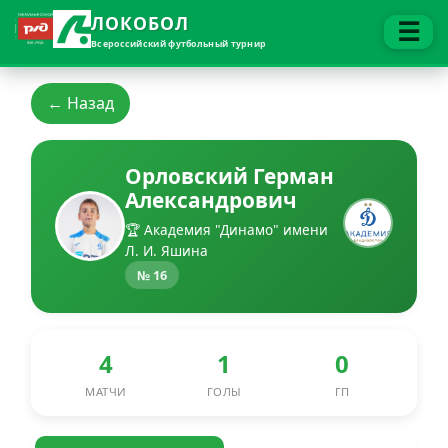
ЛОКОБОЛ
☰
Всероссийский футбольный турнир
← Назад
Орловский Герман
Александрович
🏆 Академия "Динамо" имени
Л. И. Яшина
№ 16
4
1
0
МАТЧИ
ГОЛЫ
ГП