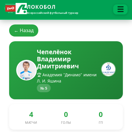
ЛОКОБОЛ
☰
Всероссийский футбольный турнир
← Назад
Чепелёнок
Владимир
Дмитриевич
🏆 Академия "Динамо" имени
Л. И. Яшина
№ 5
4
0
0
МАТЧИ
ГОЛЫ
ГП