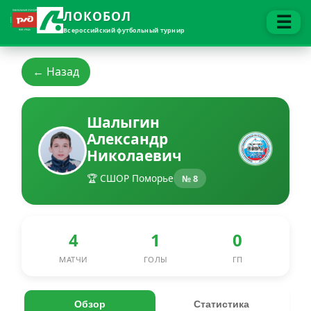
ЛОКОБОЛ
☰
Всероссийский футбольный турнир
← Назад
Шалыгин
Александр
Николаевич
🏆 СШОР Поморье
№ 8
4
1
0
МАТЧИ
ГОЛЫ
ГП
Обзор
Статистика