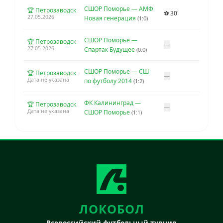
СШОР Поморье — АМФ
🏆 Петрозаводск
⚽ 30'
27.05.2026
Новая генерация
(1:0)
СШОР Поморье —
🏆 Петрозаводск
—
27.05.2026
Спартак Будущее
(0:0)
СШОР Поморье — СШ
🏆 Петрозаводск
—
Дата не указана
по футболу 2014
(1:2)
ФК Калининград —
🏆 Петрозаводск
—
Дата не указана
СШОР Поморье
(1:1)
ЛОКОБОЛ
Всероссийский футбольный турнир