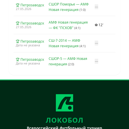
СШОР Поморье — АМФ
🏆 Петрозаводск
—
27.05.2026
Новая генерация
(1:0)
АМФ Новая генерация
🏆 Петрозаводск
⚽ 12'
27.05.2026
— ФК "ПСКОВ"
(4:1)
СШ-7-2014 — АМФ
🏆 Петрозаводск
—
Дата не указана
Новая генерация
(4:1)
СШОР-5 — АМФ Новая
🏆 Петрозаводск
—
Дата не указана
генерация
(2:0)
ЛОКОБОЛ
Всероссийский футбольный турнир