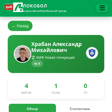
ЛОКОБОЛ
☰
Всероссийский футбольный турнир
← Назад
Храбан Александр
Михайлович
🏆 АМФ Новая генерация
№ 9
4
1
0
МАТЧИ
ГОЛЫ
ГП
Обзор
Статистика