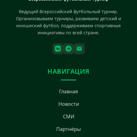
Ведущий Всероссийский футбольный турнир.
Организовываем турниры, развиваем детский и
юношеский футбол, поддерживаем спортивные
инициативы по всей стране.
НАВИГАЦИЯ
Главная
Новости
СМИ
Партнёры