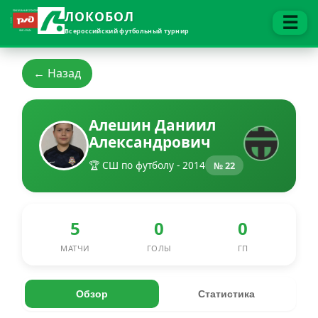
ЛОКОБОЛ
☰
Всероссийский футбольный турнир
← Назад
Алешин Даниил
Александрович
🏆 СШ по футболу - 2014
№ 22
5
0
0
МАТЧИ
ГОЛЫ
ГП
Обзор
Статистика