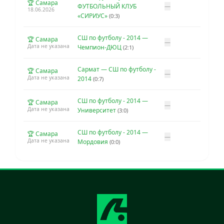
🏆 Самара
ФУТБОЛЬНЫЙ КЛУБ
—
18.06.2026
«СИРИУС»
(0:3)
СШ по футболу - 2014 —
🏆 Самара
—
Дата не указана
Чемпион-ДЮЦ
(2:1)
Сармат — СШ по футболу -
🏆 Самара
—
Дата не указана
2014
(0:7)
СШ по футболу - 2014 —
🏆 Самара
—
Дата не указана
Университет
(3:0)
СШ по футболу - 2014 —
🏆 Самара
—
Дата не указана
Мордовия
(0:0)