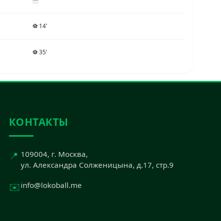
⚽ 14'
⚽ 35'
КОНТАКТЫ
📍
109004, г. Москва,
ул. Александра Солженицына, д.17, стр.9
✉️
info@lokoball.me