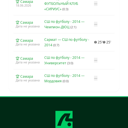
🏆 Самара
ФУТБОЛЬНЫЙ КЛУБ
—
18.06.2026
«СИРИУС»
(0:3)
СШ по футболу - 2014 —
🏆 Самара
—
Дата не указана
Чемпион-ДЮЦ
(2:1)
Сармат — СШ по футболу -
🏆 Самара
⚽ 25'
⚽ 25'
Дата не указана
2014
(0:7)
СШ по футболу - 2014 —
🏆 Самара
—
Дата не указана
Университет
(3:0)
СШ по футболу - 2014 —
🏆 Самара
—
Дата не указана
Мордовия
(0:0)