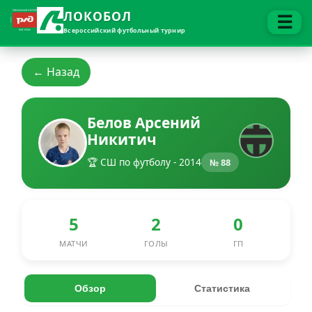
ЛОКОБОЛ
☰
Всероссийский футбольный турнир
← Назад
Белов Арсений
Никитич
🏆 СШ по футболу - 2014
№ 88
5
2
0
МАТЧИ
ГОЛЫ
ГП
Обзор
Статистика