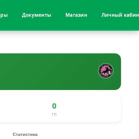
иры
Документы
Магазин
Личный кабин
0
ГП
Статистика