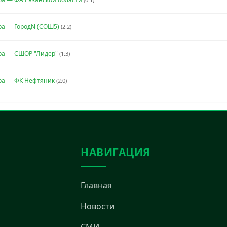
ра — ГородN (СОШ5)
(2:2)
ра — СШОР "Лидер"
(1:3)
ра — ФК Нефтяник
(2:0)
НАВИГАЦИЯ
Главная
Новости
СМИ