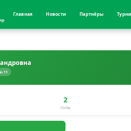
Главная
Новости
Партнёры
Турн
ир
сандровна
№ 11
2
ГОЛЫ