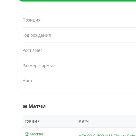
Позиция
Год рождения
Рост / Вес
Размер формы
Нога
📅 Матчи
ТУРНИР
МАТЧ
🏆 Москва
МБУ ДО СШОР №11 "Зенит-Волг