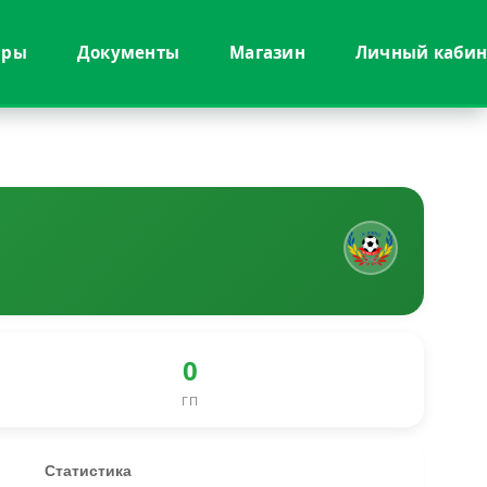
иры
Документы
Магазин
Личный кабин
0
ГП
Статистика