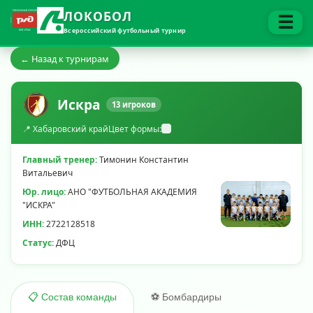
ЛОКОБОЛ
☰
Всероссийский футбольный турнир
← Назад к турнирам
Искра
13 игроков
📍 Хабаровский край
Цвет формы:
Главный тренер:
Тимонин Константин
Витальевич
Юр. лицо:
АНО "ФУТБОЛЬНАЯ АКАДЕМИЯ
"ИСКРА"
ИНН:
2722128518
Статус:
ДФЦ
⚽ Бомбардиры
📋 Состав команды