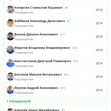
Кочергин Станислав Юрьевич
#6
2014
Полузащитник
Байбаков Александр Денисович
#7
2014
Полузащитник
Волков Даниил Алексеевич
#11
2014
Полузащитник
Федотов Владимир Владимирович
#14
2014
Полузащитник
Константинов Дмитрий Романович
#18
2014
Полузащитник
Бессонов Максим Витальевич
#20
2014
Полузащитник
Фролов Андрей Алексеевич
#35
2014
Полузащитник
⚡ Нападающий
Ковалёв Денис Михайлович
#9