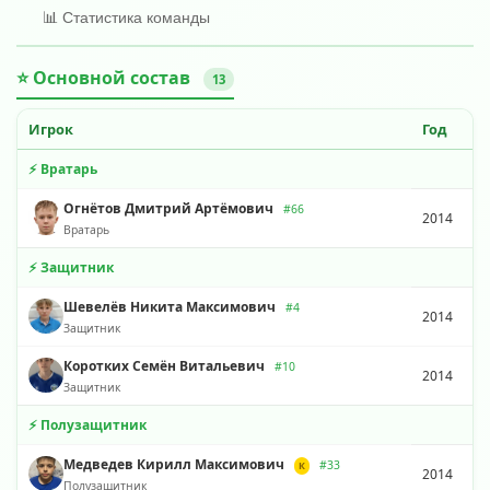
📊 Статистика команды
⭐ Основной состав
13
Игрок
Год
⚡ Вратарь
Огнётов Дмитрий Артёмович
#66
2014
Вратарь
⚡ Защитник
Шевелёв Никита Максимович
#4
2014
Защитник
Коротких Семён Витальевич
#10
2014
Защитник
⚡ Полузащитник
Медведев Кирилл Максимович
#33
К
2014
Полузащитник