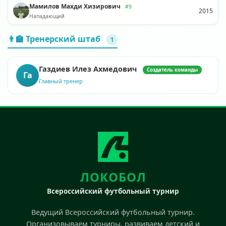
Мамилов Махди Хизирович
#9
2015
Нападающий
👨‍🏫 Тренерский штаб
1
Газдиев Илез Ахмедович
Создатель команды
Га
Главный тренер
ЛОКОБОЛ
Всероссийский футбольный турнир
Ведущий Всероссийский футбольный турнир.
Организовываем турниры, развиваем детский и