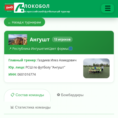
ЛОКОБОЛ
☰
Всероссийский футбольный турнир
← Назад к турнирам
Ангушт
13 игроков
📍 Республика Ингушетия
Цвет формы:
Главный тренер:
Газдиев Илез Ахмедович
Юр. лицо:
РСШ по футболу "Ангушт"
ИНН:
0601016774
⚽ Бомбардиры
📋 Состав команды
📊 Статистика команды