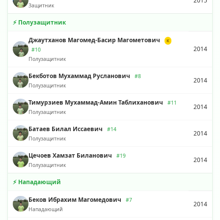
2015
Защитник
⚡ Полузащитник
Джаутханов Магомед-Басир Магометович
К
2014
#10
Полузащитник
Бекботов Мухаммад Русланович
#8
2014
Полузащитник
Тимурзиев Мухаммад-Амин Таблиханович
#11
2014
Полузащитник
Батаев Билал Иссаевич
#14
2014
Полузащитник
Цечоев Хамзат Биланович
#19
2014
Полузащитник
⚡ Нападающий
Беков Ибрахим Магомедович
#7
2014
Нападающий