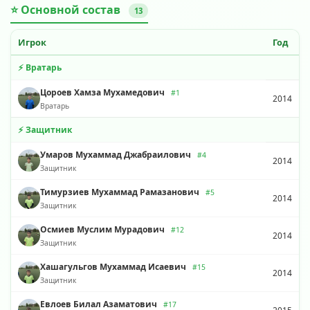
⭐ Основной состав
13
Игрок
Год
⚡ Вратарь
Цороев Хамза Мухамедович
#1
2014
Вратарь
⚡ Защитник
Умаров Мухаммад Джабраилович
#4
2014
Защитник
Тимурзиев Мухаммад Рамазанович
#5
2014
Защитник
Осмиев Муслим Мурадович
#12
2014
Защитник
Хашагульгов Мухаммад Исаевич
#15
2014
Защитник
Евлоев Билал Азаматович
#17