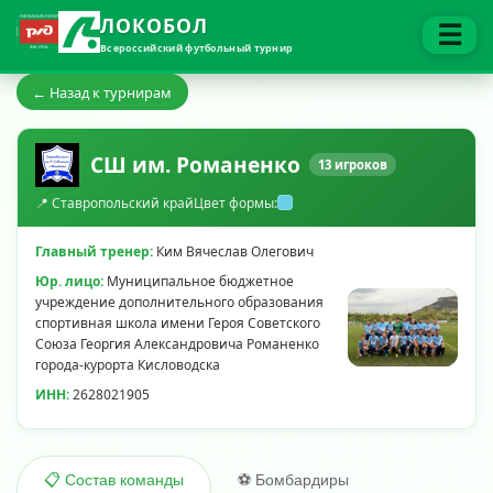
ЛОКОБОЛ
☰
Всероссийский футбольный турнир
← Назад к турнирам
СШ им. Романенко
13 игроков
📍 Ставропольский край
Цвет формы:
Главный тренер:
Ким Вячеслав Олегович
Юр. лицо:
Муниципальное бюджетное
учреждение дополнительного образования
спортивная школа имени Героя Советского
Союза Георгия Александровича Романенко
города-курорта Кисловодска
ИНН:
2628021905
⚽ Бомбардиры
📋 Состав команды