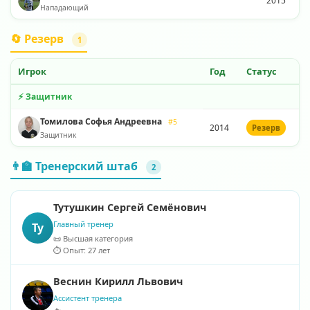
2015
Нападающий
🔄 Резерв
1
Игрок
Год
Статус
⚡ Защитник
Томилова Софья Андреевна
#5
2014
Резерв
Защитник
👨‍🏫 Тренерский штаб
2
Тутушкин Сергей Семëнович
Главный тренер
Ту
📜 Высшая категория
⏱️ Опыт: 27 лет
Веснин Кирилл Львович
Ассистент тренера