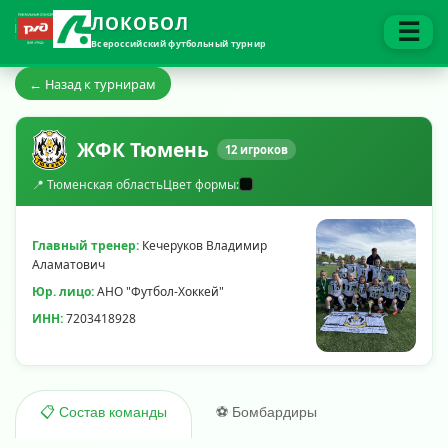
ЛОКОБОЛ
☰
Всероссийский футбольный турнир
← Назад к турнирам
ЖФК Тюмень
12 игроков
📍 Тюменская область
Цвет формы:
Главный тренер:
Кечеруков Владимир
Аламатович
Юр. лицо:
АНО "Футбол-Хоккей"
ИНН:
7203418928
⚽ Бомбардиры
📋 Состав команды