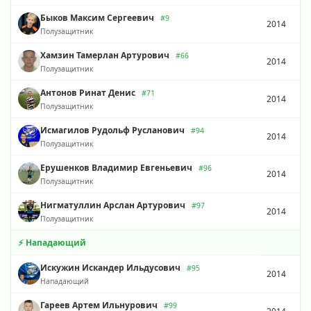
Быков Максим Сергеевич
#9
2014
Полузащитник
Хамзин Тамерлан Артурович
#66
2014
Полузащитник
Антонов Ринат Денис
#71
2014
Полузащитник
Исмагилов Рудольф Русланович
#94
2014
Полузащитник
Ерушенков Владимир Евгеньевич
#96
2014
Полузащитник
Нигматуллин Арслан Артурович
#97
2014
Полузащитник
⚡ Нападающий
Искужин Искандер Ильдусович
#95
2014
Нападающий
Гареев Артем Ильнурович
#99