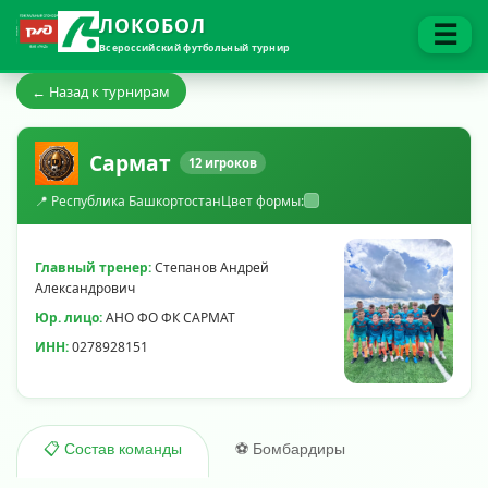
ЛОКОБОЛ
☰
Всероссийский футбольный турнир
← Назад к турнирам
Сармат
12 игроков
📍 Республика Башкортостан
Цвет формы:
Главный тренер:
Степанов Андрей
Александрович
Юр. лицо:
АНО ФО ФК САРМАТ
ИНН:
0278928151
⚽ Бомбардиры
📋 Состав команды