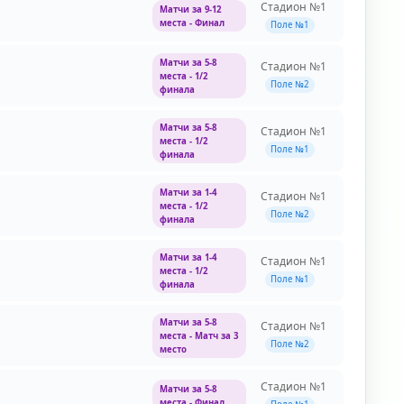
Стадион №1
Матчи за 9-12
места - Финал
Поле №1
Матчи за 5-8
Стадион №1
места - 1/2
Поле №2
финала
Матчи за 5-8
Стадион №1
места - 1/2
Поле №1
финала
Матчи за 1-4
Стадион №1
места - 1/2
Поле №2
финала
Матчи за 1-4
Стадион №1
места - 1/2
Поле №1
финала
Матчи за 5-8
Стадион №1
места - Матч за 3
Поле №2
место
Стадион №1
Матчи за 5-8
места - Финал