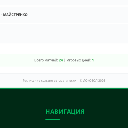
 - МАЙСТРЕНКО
Всего матчей:
24
| Игровых дней:
1
Расписание создано автоматически | © ЛОКОБОЛ 2026
НАВИГАЦИЯ