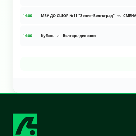
14:00
МБУ ДО СШОР №11 "Зенит-Волгоград"
vs
СМЕНА
14:00
Кубань
vs
Волгарь-девочки