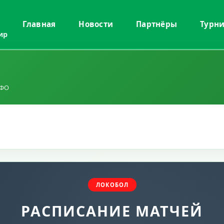
Главная
Новости
Партнёры
Турн
ир
КФО
ЛОКОБОЛ
РАСПИСАНИЕ МАТЧЕЙ