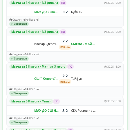
Матчи за 1-4 места · 1/2 финала
ПО
🕐 30.05 12:00
3:2
МБУ ДО СШОР №11 "Зенит-Волгоград"
Кубань
🏟️ Стадион №1
⚽ Поле №1
✅ Завершен
Матчи за 1-4 места · 1/2 финала
ПО
🕐 30.05 12:00
2:2
Волгарь-девочки
СМЕНА - МАЙСТРЕНКО
пен. 3:4
🏟️ Стадион №1
⚽ Поле №2
✅ Завершен
Матчи за 5-8 места · Матч за 3 место
ПО
🕐 30.05 13:00
2:2
СШ " Юность"
Тайфун
пен. 3:2
🏟️ Стадион №1
⚽ Поле №2
✅ Завершен
Матчи за 5-8 места · Финал
ПО
🕐 30.05 13:00
8:2
МАУ ДО СШ Надежда
СКА Ростов-на-Дону
🏟️ Стадион №1
⚽ Поле №1
✅ Завершен