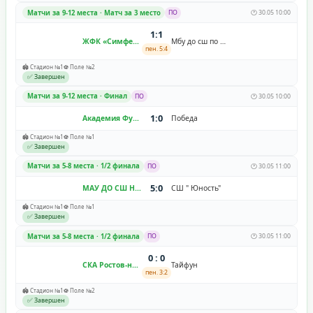
Матчи за 9-12 места · Матч за 3 место
ПО
🕐 30.05 10:00
1:1
ЖФК «Симферополь»
Мбу до сш по футболу г. Ставрополя
пен. 5:4
🏟️ Стадион №1
⚽ Поле №2
✅ Завершен
Матчи за 9-12 места · Финал
ПО
🕐 30.05 10:00
1:0
Академия Футбола Алания
Победа
🏟️ Стадион №1
⚽ Поле №1
✅ Завершен
Матчи за 5-8 места · 1/2 финала
ПО
🕐 30.05 11:00
5:0
МАУ ДО СШ Надежда
СШ " Юность"
🏟️ Стадион №1
⚽ Поле №1
✅ Завершен
Матчи за 5-8 места · 1/2 финала
ПО
🕐 30.05 11:00
0 : 0
СКА Ростов-на-Дону
Тайфун
пен. 3:2
🏟️ Стадион №1
⚽ Поле №2
✅ Завершен