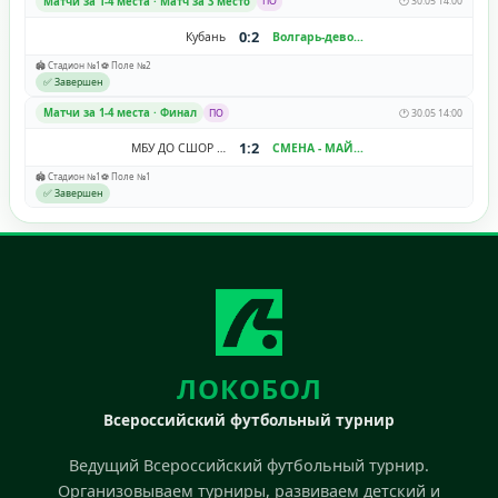
Матчи за 1-4 места · Матч за 3 место
ПО
🕐 30.05 14:00
0:2
Кубань
Волгарь-девочки
🏟️ Стадион №1
⚽ Поле №2
✅ Завершен
Матчи за 1-4 места · Финал
ПО
🕐 30.05 14:00
1:2
МБУ ДО СШОР №11 "Зенит-Волгоград"
СМЕНА - МАЙСТРЕНКО
🏟️ Стадион №1
⚽ Поле №1
✅ Завершен
ЛОКОБОЛ
Всероссийский футбольный турнир
Ведущий Всероссийский футбольный турнир.
Организовываем турниры, развиваем детский и