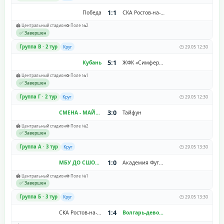
1:1
Победа
СКА Ростов-на-Дону
🏟️ Центральный стадион
⚽ Поле №2
✅ Завершен
Группа В · 2 тур
Круг
🕐 29.05 12:30
5:1
Кубань
ЖФК «Симферополь»
🏟️ Центральный стадион
⚽ Поле №1
✅ Завершен
Группа Г · 2 тур
Круг
🕐 29.05 12:30
3:0
СМЕНА - МАЙСТРЕНКО
Тайфун
🏟️ Центральный стадион
⚽ Поле №2
✅ Завершен
Группа A · 3 тур
Круг
🕐 29.05 13:30
1:0
МБУ ДО СШОР №11 "Зенит-Волгоград"
Академия Футбола Алания
🏟️ Центральный стадион
⚽ Поле №1
✅ Завершен
Группа Б · 3 тур
Круг
🕐 29.05 13:30
1:4
СКА Ростов-на-Дону
Волгарь-девочки