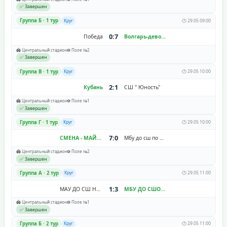
✅ Завершен
Группа Б · 1 тур
Круг
🕐 29.05 09:00
0:7
Победа
Волгарь-девочки
🏟️ Центральный стадион
⚽ Поле №2
✅ Завершен
Группа В · 1 тур
Круг
🕐 29.05 10:00
2:1
Кубань
СШ " Юность"
🏟️ Центральный стадион
⚽ Поле №1
✅ Завершен
Группа Г · 1 тур
Круг
🕐 29.05 10:00
7:0
СМЕНА - МАЙСТРЕНКО
Мбу до сш по футболу г. Ставрополя
🏟️ Центральный стадион
⚽ Поле №2
✅ Завершен
Группа A · 2 тур
Круг
🕐 29.05 11:00
1:3
МАУ ДО СШ Надежда
МБУ ДО СШОР №11 "Зенит-Волгоград"
🏟️ Центральный стадион
⚽ Поле №1
✅ Завершен
Группа Б · 2 тур
Круг
🕐 29.05 11:00