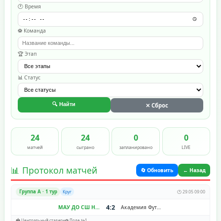
🕐 Время
⚽ Команда
🏆 Этап
📊 Статус
🔍 Найти
✕ Сброс
24
24
0
0
матчей
сыграно
запланировано
LIVE
📊 Протокол матчей
🔄 Обновить
← Назад
Группа A · 1 тур
Круг
🕐 29.05 09:00
4:2
МАУ ДО СШ Надежда
Академия Футбола Алания
🏟️ Центральный стадион
⚽ Поле №1