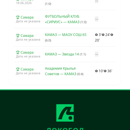
—
18.06.2026
(1:0)
ФУТБОЛЬНЫЙ КЛУБ
🏆 Самара
—
Дата не указана
«СИРИУС» — КАМАЗ
(1:0)
КАМАЗ — МАОУ СОШ 65
⚽ 3'
⚽ 24'
⚽
🏆 Самара
Дата не указана
20'
(6:0)
🏆 Самара
КАМАЗ — Звезда 14
—
(1:1)
Дата не указана
Академия Крылья
🏆 Самара
⚽ 10'
⚽ 36'
Дата не указана
Советов — КАМАЗ
(0:4)