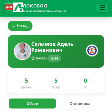
ЛОКОБОЛ
☰
Всероссийский футбольный турнир
← Назад
Салимов Адель
Романович
🏆 КАМАЗ
№ 24
5
5
0
МАТЧИ
ГОЛЫ
ГП
Обзор
Статистика