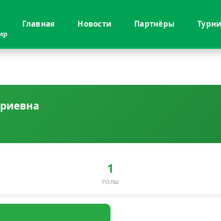
Главная
Новости
Партнёры
Турн
ир
триевна
1
ГОЛЫ