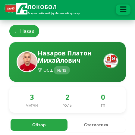
ЛОКОБОЛ
☰
Всероссийский футбольный турнир
← Назад
Назаров Платон
Михайлович
🏆 ОСШ
№ 15
3
2
0
МАТЧИ
ГОЛЫ
ГП
Обзор
Статистика