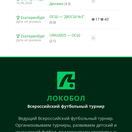
—
16.06.2026
Динамо
(3:3)
ОСШ — "ДЮСШ №3"
🏆 Екатеринбург
⚽ 11'
⚽ 40'
Дата не указана
(5:0)
URALKIDS — ОСШ
🏆 Екатеринбург
—
Дата не указана
(2:1)
ЛОКОБОЛ
Всероссийский футбольный турнир
Ведущий Всероссийский футбольный турнир.
Организовываем турниры, развиваем детский и
юношеский футбол, поддерживаем спортивные