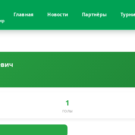
Главная
Новости
Партнёры
Турн
ир
евич
1
ГОЛЫ