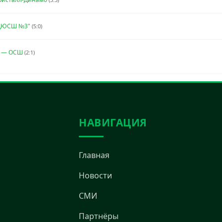
ДЮСШ №3"
(5:0)
S — ОСШ
(2:1)
НАВИГАЦИЯ
Главная
Новости
СМИ
Партнёры