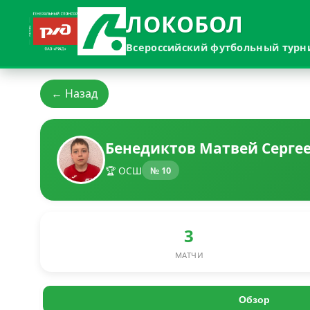
ЛОКОБОЛ
Всероссийский футбольный турн
← Назад
Бенедиктов Матвей Серге
🏆 ОСШ
№ 10
3
МАТЧИ
Обзор