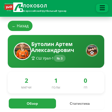
ЛОКОБОЛ
☰
Всероссийский футбольный турнир
← Назад
Бутолин Артем
Александрович
🏆 СШ Урал-1
№ 3
2
1
0
МАТЧИ
ГОЛЫ
ГП
Обзор
Статистика