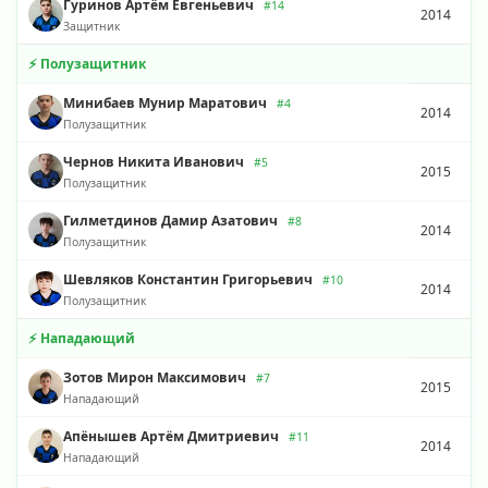
Гуринов Артём Евгеньевич
#14
2014
Защитник
⚡ Полузащитник
Минибаев Мунир Маратович
#4
2014
Полузащитник
Чернов Никита Иванович
#5
2015
Полузащитник
Гилметдинов Дамир Азатович
#8
2014
Полузащитник
Шевляков Константин Григорьевич
#10
2014
Полузащитник
⚡ Нападающий
Зотов Мирон Максимович
#7
2015
Нападающий
Апёнышев Артём Дмитриевич
#11
2014
Нападающий