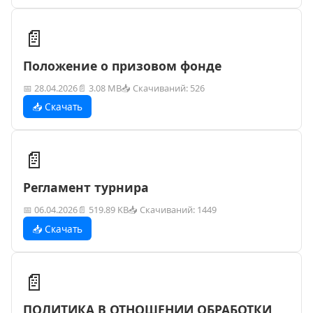
📄
Положение о призовом фонде
📅 28.04.2026
📄 3.08 MB
📥 Скачиваний: 526
📥 Скачать
📄
Регламент турнира
📅 06.04.2026
📄 519.89 KB
📥 Скачиваний: 1449
📥 Скачать
📄
ПОЛИТИКА В ОТНОШЕНИИ ОБРАБОТКИ