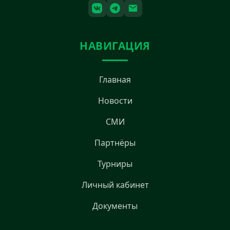
НАВИГАЦИЯ
Главная
Новости
СМИ
Партнёры
Турниры
Личный кабинет
Документы